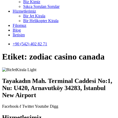
Biz Kimiz
Sıkça Sorulan Sorular
Hizmetlerimiz
Bir Jet Kirala
Bir Helikopter Kirala
Filomuz
Blog
İletişim
+90 (542) 402 82 71
Etiket:
zodiac casino canada
Tayakadın Mah. Terminal Caddesi No:1,
Nu: U420, Arnavutköy 34283, İstanbul
New Airport
Facebook-f
Twitter
Youtube
Digg
Hizmetlerimiz