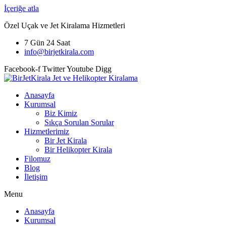
İçeriğe atla
Özel Uçak ve Jet Kiralama Hizmetleri
7 Gün 24 Saat
info@birjetkirala.com
Facebook-f
Twitter
Youtube
Digg
Anasayfa
Kurumsal
Biz Kimiz
Sıkça Sorulan Sorular
Hizmetlerimiz
Bir Jet Kirala
Bir Helikopter Kirala
Filomuz
Blog
İletişim
Menu
Anasayfa
Kurumsal