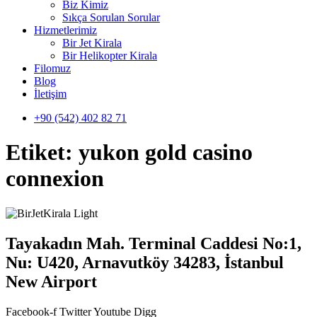
Biz Kimiz
Sıkça Sorulan Sorular
Hizmetlerimiz
Bir Jet Kirala
Bir Helikopter Kirala
Filomuz
Blog
İletişim
+90 (542) 402 82 71
Etiket:
yukon gold casino
connexion
Tayakadın Mah. Terminal Caddesi No:1,
Nu: U420, Arnavutköy 34283, İstanbul
New Airport
Facebook-f
Twitter
Youtube
Digg