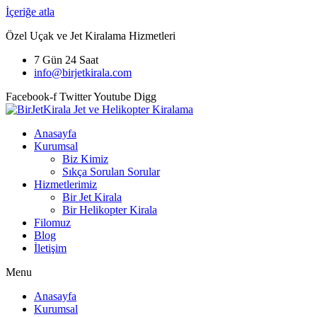
İçeriğe atla
Özel Uçak ve Jet Kiralama Hizmetleri
7 Gün 24 Saat
info@birjetkirala.com
Facebook-f
Twitter
Youtube
Digg
Anasayfa
Kurumsal
Biz Kimiz
Sıkça Sorulan Sorular
Hizmetlerimiz
Bir Jet Kirala
Bir Helikopter Kirala
Filomuz
Blog
İletişim
Menu
Anasayfa
Kurumsal