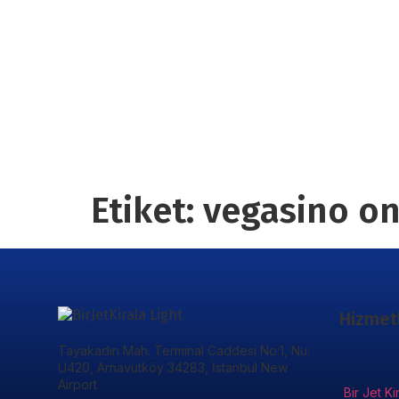
Etiket:
vegasino on
Hizmet
Tayakadın Mah. Terminal Caddesi No:1, Nu:
U420, Arnavutköy 34283, İstanbul New
Airport
Bir Jet Ki