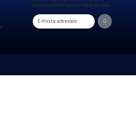
kampanyalardan anında haberdar olun.
at