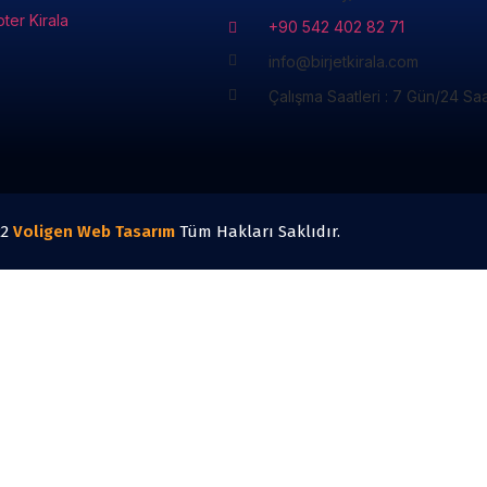
pter Kirala
+90 542 402 82 71
info@birjetkirala.com
Çalışma Saatleri : 7 Gün/24 Sa
22
Voligen
Web Tasarım
Tüm Hakları Saklıdır.