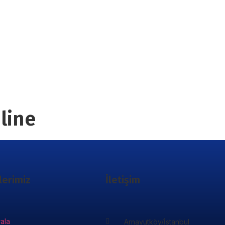
line
lerimiz
İletişim
rala
Arnavutköy/İstanbul