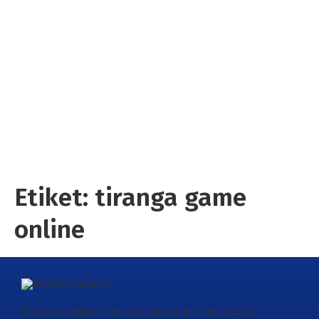
Etiket:
tiranga game
online
Tayakadın Mah. Terminal Caddesi No:1, Nu: U420,