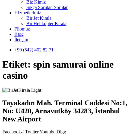
Biz Kimiz
Sıkça Sorulan Sorular
Hizmetlerimiz
Bir Jet Kirala
Bir Helikopter Kirala
Filomuz
Blog
İletişim
+90 (542) 402 82 71
Etiket:
spin samurai online
casino
Tayakadın Mah. Terminal Caddesi No:1,
Nu: U420, Arnavutköy 34283, İstanbul
New Airport
Facebook-f
Twitter
Youtube
Digg