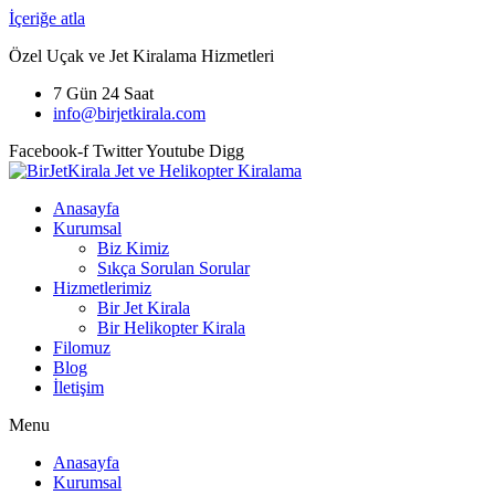
İçeriğe atla
Özel Uçak ve Jet Kiralama Hizmetleri
7 Gün 24 Saat
info@birjetkirala.com
Facebook-f
Twitter
Youtube
Digg
Anasayfa
Kurumsal
Biz Kimiz
Sıkça Sorulan Sorular
Hizmetlerimiz
Bir Jet Kirala
Bir Helikopter Kirala
Filomuz
Blog
İletişim
Menu
Anasayfa
Kurumsal