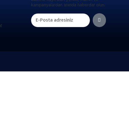
kampanyalardan anında haberdar olun.
at