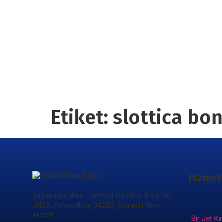
Etiket:
slottica bo
Hizmet
Tayakadın Mah. Terminal Caddesi No:1, Nu:
U420, Arnavutköy 34283, İstanbul New
Airport
Bir Jet Ki