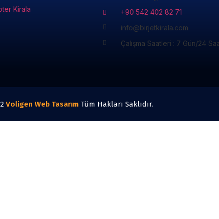
pter Kirala
+90 542 402 82 71
info@birjetkirala.com
Çalışma Saatleri : 7 Gün/24 Sa
22
Voligen
Web Tasarım
Tüm Hakları Saklıdır.