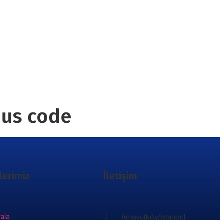
nus code
lerimiz
İletişim
rala
Arnavutköy/İstanbul