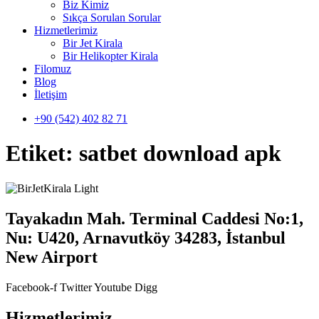
Biz Kimiz
Sıkça Sorulan Sorular
Hizmetlerimiz
Bir Jet Kirala
Bir Helikopter Kirala
Filomuz
Blog
İletişim
+90 (542) 402 82 71
Etiket:
satbet download apk
Tayakadın Mah. Terminal Caddesi No:1,
Nu: U420, Arnavutköy 34283, İstanbul
New Airport
Facebook-f
Twitter
Youtube
Digg
Hizmetlerimiz