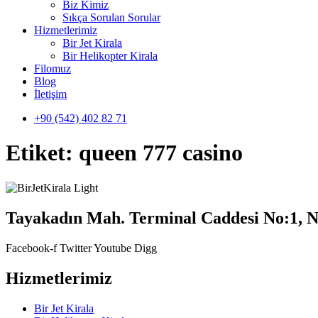
Biz Kimiz
Sıkça Sorulan Sorular
Hizmetlerimiz
Bir Jet Kirala
Bir Helikopter Kirala
Filomuz
Blog
İletişim
+90 (542) 402 82 71
Etiket:
queen 777 casino
Tayakadın Mah. Terminal Caddesi No:1, N
Facebook-f
Twitter
Youtube
Digg
Hizmetlerimiz
Bir Jet Kirala