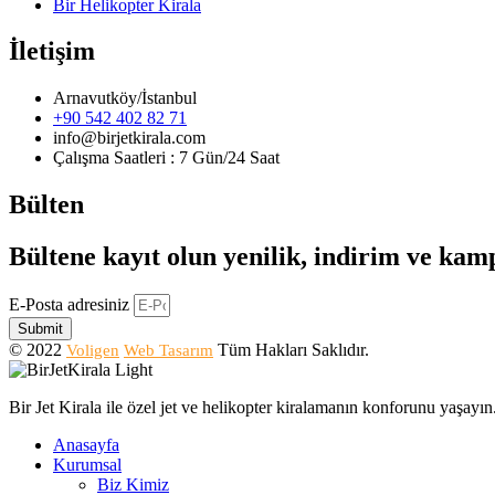
Bir Helikopter Kirala
İletişim
Arnavutköy/İstanbul
+90 542 402 82 71
info@birjetkirala.com
Çalışma Saatleri : 7 Gün/24 Saat
Bülten
Bültene kayıt olun yenilik, indirim ve ka
E-Posta adresiniz
Submit
© 2022
Tüm Hakları Saklıdır.
Voligen
Web Tasarım
Bir Jet Kirala ile özel jet ve helikopter kiralamanın konforunu yaşay
Anasayfa
Kurumsal
Biz Kimiz