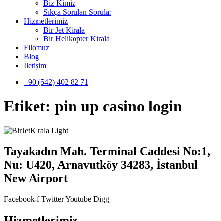
Biz Kimiz
Sıkça Sorulan Sorular
Hizmetlerimiz
Bir Jet Kirala
Bir Helikopter Kirala
Filomuz
Blog
İletişim
+90 (542) 402 82 71
Etiket:
pin up casino login
Tayakadın Mah. Terminal Caddesi No:1,
Nu: U420, Arnavutköy 34283, İstanbul
New Airport
Facebook-f
Twitter
Youtube
Digg
Hizmetlerimiz