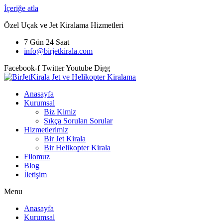
İçeriğe atla
Özel Uçak ve Jet Kiralama Hizmetleri
7 Gün 24 Saat
info@birjetkirala.com
Facebook-f
Twitter
Youtube
Digg
Anasayfa
Kurumsal
Biz Kimiz
Sıkça Sorulan Sorular
Hizmetlerimiz
Bir Jet Kirala
Bir Helikopter Kirala
Filomuz
Blog
İletişim
Menu
Anasayfa
Kurumsal