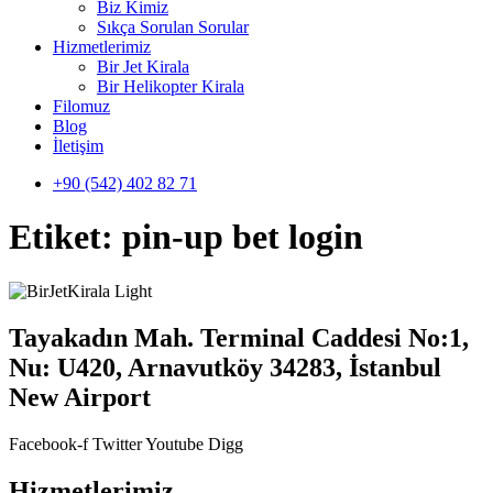
Biz Kimiz
Sıkça Sorulan Sorular
Hizmetlerimiz
Bir Jet Kirala
Bir Helikopter Kirala
Filomuz
Blog
İletişim
+90 (542) 402 82 71
Etiket:
pin-up bet login
Tayakadın Mah. Terminal Caddesi No:1,
Nu: U420, Arnavutköy 34283, İstanbul
New Airport
Facebook-f
Twitter
Youtube
Digg
Hizmetlerimiz