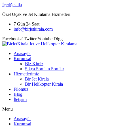
İçeriğe atla
Özel Uçak ve Jet Kiralama Hizmetleri
7 Gün 24 Saat
info@birjetkirala.com
Facebook-f
Twitter
Youtube
Digg
Anasayfa
Kurumsal
Biz Kimiz
Sıkça Sorulan Sorular
Hizmetlerimiz
Bir Jet Kirala
Bir Helikopter Kirala
Filomuz
Blog
İletişim
Menu
Anasayfa
Kurumsal