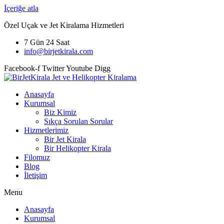
İçeriğe atla
Özel Uçak ve Jet Kiralama Hizmetleri
7 Gün 24 Saat
info@birjetkirala.com
Facebook-f
Twitter
Youtube
Digg
Anasayfa
Kurumsal
Biz Kimiz
Sıkça Sorulan Sorular
Hizmetlerimiz
Bir Jet Kirala
Bir Helikopter Kirala
Filomuz
Blog
İletişim
Menu
Anasayfa
Kurumsal