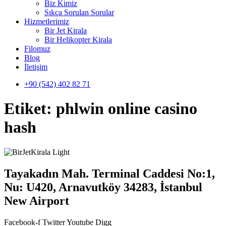
Biz Kimiz
Sıkça Sorulan Sorular
Hizmetlerimiz
Bir Jet Kirala
Bir Helikopter Kirala
Filomuz
Blog
İletişim
+90 (542) 402 82 71
Etiket:
phlwin online casino
hash
Tayakadın Mah. Terminal Caddesi No:1,
Nu: U420, Arnavutköy 34283, İstanbul
New Airport
Facebook-f
Twitter
Youtube
Digg