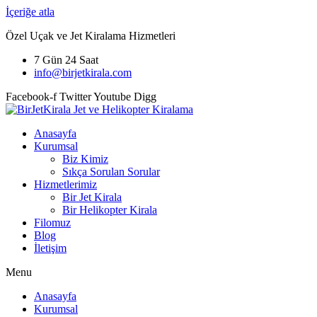
İçeriğe atla
Özel Uçak ve Jet Kiralama Hizmetleri
7 Gün 24 Saat
info@birjetkirala.com
Facebook-f
Twitter
Youtube
Digg
Anasayfa
Kurumsal
Biz Kimiz
Sıkça Sorulan Sorular
Hizmetlerimiz
Bir Jet Kirala
Bir Helikopter Kirala
Filomuz
Blog
İletişim
Menu
Anasayfa
Kurumsal