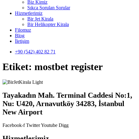
Biz Kimiz
Sıkça Sorulan Sorular
Hizmetlerimiz
Bir Jet Kirala
Bir Helikopter Kirala
Filomuz
Blog
İletişim
+90 (542) 402 82 71
Etiket:
mostbet register
Tayakadın Mah. Terminal Caddesi No:1,
Nu: U420, Arnavutköy 34283, İstanbul
New Airport
Facebook-f
Twitter
Youtube
Digg
Hizmetlerimiz