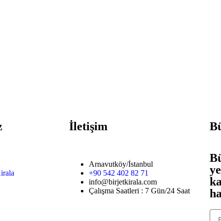
z
İletişim
Bü
Bü
Arnavutköy/İstanbul
ye
irala
+90 542 402 82 71
k
info@birjetkirala.com
Çalışma Saatleri : 7 Gün/24 Saat
ha