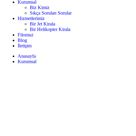
Kurumsal
Biz Kimiz
Sıkça Sorulan Sorular
Hizmetlerimiz
Bir Jet Kirala
Bir Helikopter Kirala
Filomuz
Blog
İletişim
Anasayfa
Kurumsal
Biz Kimiz
Sıkça Sorulan Sorular
Hizmetlerimiz
Bir Jet Kirala
Bir Helikopter Kirala
Filomuz
Blog
İletişim
+90 (542) 402 82 71