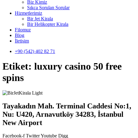
Biz Kimiz
Sıkça Sorulan Sorular
Hizmetlerimiz
Bir Jet Kirala
Bir Helikopter Kirala
Filomuz
Blog
İletişim
+90 (542) 402 82 71
Etiket:
luxury casino 50 free
spins
Tayakadın Mah. Terminal Caddesi No:1,
Nu: U420, Arnavutköy 34283, İstanbul
New Airport
Facebook-f
Twitter
Youtube
Digg