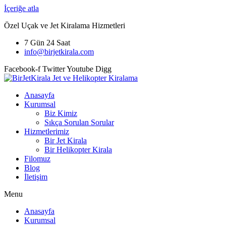
İçeriğe atla
Özel Uçak ve Jet Kiralama Hizmetleri
7 Gün 24 Saat
info@birjetkirala.com
Facebook-f
Twitter
Youtube
Digg
Anasayfa
Kurumsal
Biz Kimiz
Sıkça Sorulan Sorular
Hizmetlerimiz
Bir Jet Kirala
Bir Helikopter Kirala
Filomuz
Blog
İletişim
Menu
Anasayfa
Kurumsal