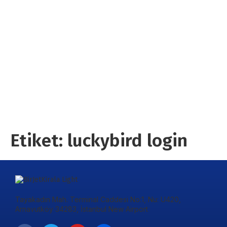
Etiket:
luckybird login
Tayakadın Mah. Terminal Caddesi No:1, Nu: U420,
Arnavutköy 34283, İstanbul New Airport