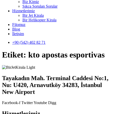
Biz Kimiz
Sıkça Sorulan Sorular
Hizmetlerimiz
Bir Jet Kirala
Bir Helikopter Kirala
Filomuz
Blog
İletişim
+90 (542) 402 82 71
Etiket:
kto apostas esportivas
Tayakadın Mah. Terminal Caddesi No:1,
Nu: U420, Arnavutköy 34283, İstanbul
New Airport
Facebook-f
Twitter
Youtube
Digg
Hizmetlerimiz