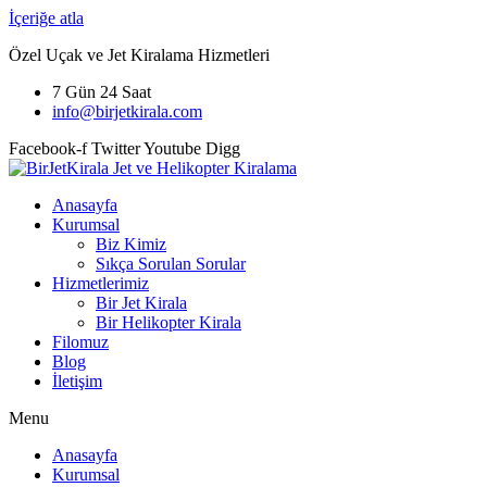
İçeriğe atla
Özel Uçak ve Jet Kiralama Hizmetleri
7 Gün 24 Saat
info@birjetkirala.com
Facebook-f
Twitter
Youtube
Digg
Anasayfa
Kurumsal
Biz Kimiz
Sıkça Sorulan Sorular
Hizmetlerimiz
Bir Jet Kirala
Bir Helikopter Kirala
Filomuz
Blog
İletişim
Menu
Anasayfa
Kurumsal