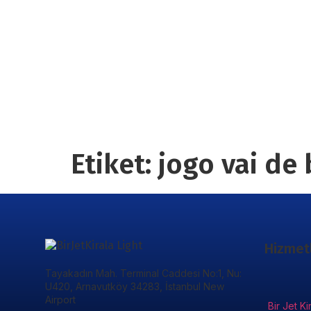
Etiket:
jogo vai de 
Hizmet
Tayakadın Mah. Terminal Caddesi No:1, Nu:
U420, Arnavutköy 34283, İstanbul New
Airport
Bir Jet Ki