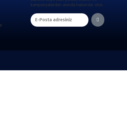
kampanyalardan anında haberdar olun.
at