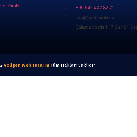
pter Kirala
+90 542 402 82 71
info@birjetkirala.com
Çalışma Saatleri : 7 Gün/24 Sa
22
Voligen
Web Tasarım
Tüm Hakları Saklıdır.