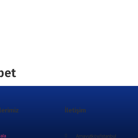
bet
lerimiz
İletişim
rala
Arnavutköy/İstanbul