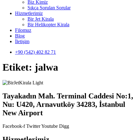
Biz Kimiz
Sıkça Sorulan Sorular
Hizmetlerimiz
Bir Jet Kirala
Bir Helikopter Kirala
Filomuz
Blog
İletişim
+90 (542) 402 82 71
Etiket:
jalwa
Tayakadın Mah. Terminal Caddesi No:1,
Nu: U420, Arnavutköy 34283, İstanbul
New Airport
Facebook-f
Twitter
Youtube
Digg
Hizmetlerimiz