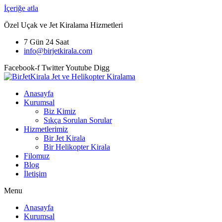
İçeriğe atla
Özel Uçak ve Jet Kiralama Hizmetleri
7 Gün 24 Saat
info@birjetkirala.com
Facebook-f
Twitter
Youtube
Digg
Anasayfa
Kurumsal
Biz Kimiz
Sıkça Sorulan Sorular
Hizmetlerimiz
Bir Jet Kirala
Bir Helikopter Kirala
Filomuz
Blog
İletişim
Menu
Anasayfa
Kurumsal