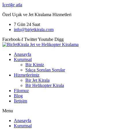
İçeriğe atla
Özel Uçak ve Jet Kiralama Hizmetleri
7 Gün 24 Saat
info@birjetkirala.com
Facebook-f
Twitter
Youtube
Digg
Anasayfa
Kurumsal
Biz Kimiz
Sıkça Sorulan Sorular
Hizmetlerimiz
Bir Jet Kirala
Bir Helikopter Kirala
Filomuz
Blog
İletişim
Menu
Anasayfa
Kurumsal