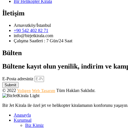
Bir Helikopter Kirala
İletişim
Arnavutköy/İstanbul
+90 542 402 82 71
info@birjetkirala.com
Çalışma Saatleri : 7 Gün/24 Saat
Bülten
Bültene kayıt olun yenilik, indirim ve ka
E-Posta adresiniz
Submit
© 2022
Tüm Hakları Saklıdır.
Voligen
Web Tasarım
Bir Jet Kirala ile özel jet ve helikopter kiralamanın konforunu yaşay
Anasayfa
Kurumsal
Biz Kimiz