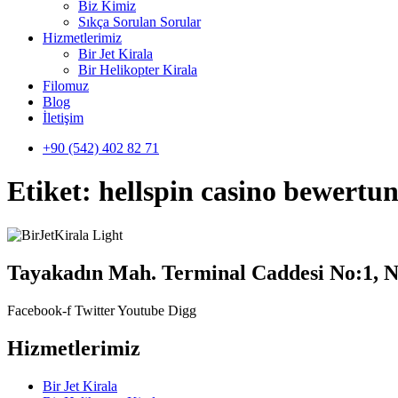
Biz Kimiz
Sıkça Sorulan Sorular
Hizmetlerimiz
Bir Jet Kirala
Bir Helikopter Kirala
Filomuz
Blog
İletişim
+90 (542) 402 82 71
Etiket:
hellspin casino bewertu
Tayakadın Mah. Terminal Caddesi No:1, N
Facebook-f
Twitter
Youtube
Digg
Hizmetlerimiz
Bir Jet Kirala