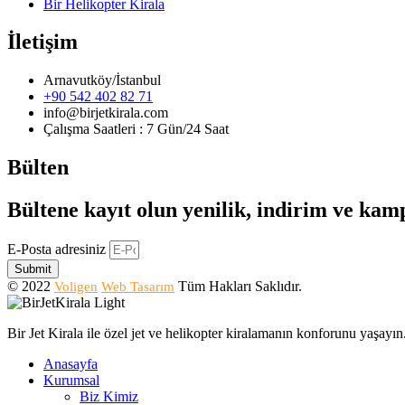
Bir Helikopter Kirala
İletişim
Arnavutköy/İstanbul
+90 542 402 82 71
info@birjetkirala.com
Çalışma Saatleri : 7 Gün/24 Saat
Bülten
Bültene kayıt olun yenilik, indirim ve ka
E-Posta adresiniz
Submit
© 2022
Tüm Hakları Saklıdır.
Voligen
Web Tasarım
Bir Jet Kirala ile özel jet ve helikopter kiralamanın konforunu yaşay
Anasayfa
Kurumsal
Biz Kimiz