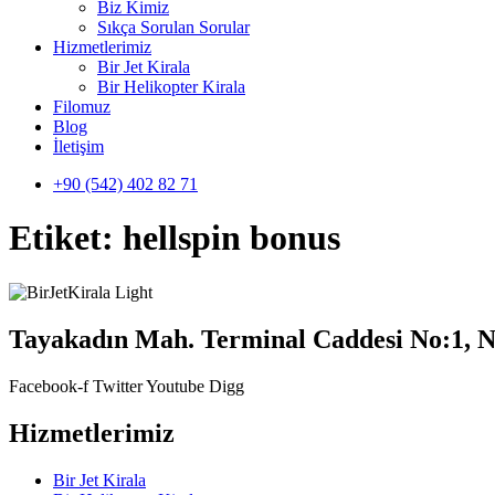
Biz Kimiz
Sıkça Sorulan Sorular
Hizmetlerimiz
Bir Jet Kirala
Bir Helikopter Kirala
Filomuz
Blog
İletişim
+90 (542) 402 82 71
Etiket:
hellspin bonus
Tayakadın Mah. Terminal Caddesi No:1, N
Facebook-f
Twitter
Youtube
Digg
Hizmetlerimiz
Bir Jet Kirala