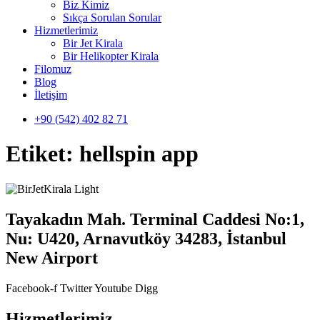
Biz Kimiz
Sıkça Sorulan Sorular
Hizmetlerimiz
Bir Jet Kirala
Bir Helikopter Kirala
Filomuz
Blog
İletişim
+90 (542) 402 82 71
Etiket:
hellspin app
Tayakadın Mah. Terminal Caddesi No:1,
Nu: U420, Arnavutköy 34283, İstanbul
New Airport
Facebook-f
Twitter
Youtube
Digg
Hizmetlerimiz