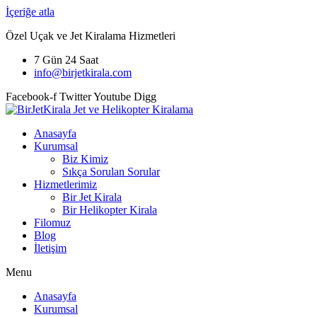
İçeriğe atla
Özel Uçak ve Jet Kiralama Hizmetleri
7 Gün 24 Saat
info@birjetkirala.com
Facebook-f
Twitter
Youtube
Digg
Anasayfa
Kurumsal
Biz Kimiz
Sıkça Sorulan Sorular
Hizmetlerimiz
Bir Jet Kirala
Bir Helikopter Kirala
Filomuz
Blog
İletişim
Menu
Anasayfa
Kurumsal