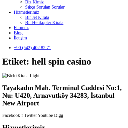
Biz Kimiz
Sıkça Sorulan Sorular
Hizmetlerimiz
Bir Jet Kirala
Bir Helikopter Kirala
Filomuz
Blog
İletişim
+90 (542) 402 82 71
Etiket:
hell spin casino
Tayakadın Mah. Terminal Caddesi No:1,
Nu: U420, Arnavutköy 34283, İstanbul
New Airport
Facebook-f
Twitter
Youtube
Digg
Hizmetlerimiz