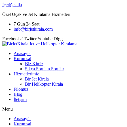
İçeriğe atla
Özel Uçak ve Jet Kiralama Hizmetleri
7 Gün 24 Saat
info@birjetkirala.com
Facebook-f
Twitter
Youtube
Digg
Anasayfa
Kurumsal
Biz Kimiz
Sıkça Sorulan Sorular
Hizmetlerimiz
Bir Jet Kirala
Bir Helikopter Kirala
Filomuz
Blog
İletişim
Menu
Anasayfa
Kurumsal