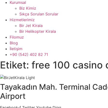
Kurumsal
Biz Kimiz
Sıkça Sorulan Sorular
Hizmetlerimiz
Bir Jet Kirala
Bir Helikopter Kirala
Filomuz
Blog
İletişim
+90 (542) 402 82 71
Etiket:
free 100 casino 
Tayakadın Mah. Terminal Cad
Airport
Facebook-f
Twitter
Youtube
Digg