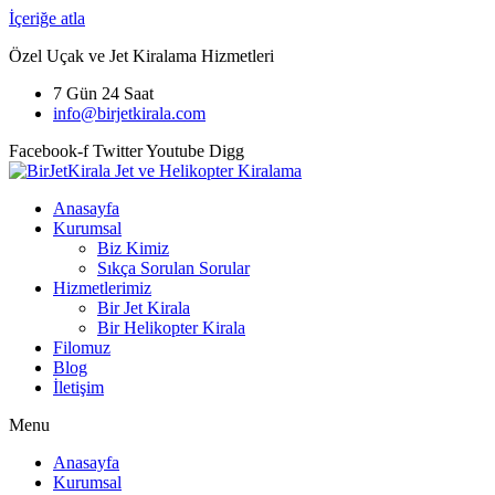
İçeriğe atla
Özel Uçak ve Jet Kiralama Hizmetleri
7 Gün 24 Saat
info@birjetkirala.com
Facebook-f
Twitter
Youtube
Digg
Anasayfa
Kurumsal
Biz Kimiz
Sıkça Sorulan Sorular
Hizmetlerimiz
Bir Jet Kirala
Bir Helikopter Kirala
Filomuz
Blog
İletişim
Menu
Anasayfa
Kurumsal