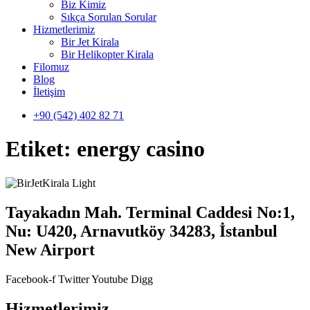
Biz Kimiz
Sıkça Sorulan Sorular
Hizmetlerimiz
Bir Jet Kirala
Bir Helikopter Kirala
Filomuz
Blog
İletişim
+90 (542) 402 82 71
Etiket:
energy casino
Tayakadın Mah. Terminal Caddesi No:1,
Nu: U420, Arnavutköy 34283, İstanbul
New Airport
Facebook-f
Twitter
Youtube
Digg
Hizmetlerimiz