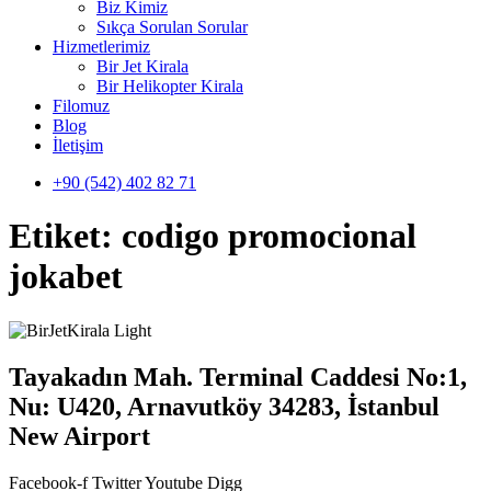
Biz Kimiz
Sıkça Sorulan Sorular
Hizmetlerimiz
Bir Jet Kirala
Bir Helikopter Kirala
Filomuz
Blog
İletişim
+90 (542) 402 82 71
Etiket:
codigo promocional
jokabet
Tayakadın Mah. Terminal Caddesi No:1,
Nu: U420, Arnavutköy 34283, İstanbul
New Airport
Facebook-f
Twitter
Youtube
Digg