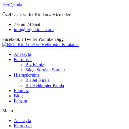
İçeriğe atla
Özel Uçak ve Jet Kiralama Hizmetleri
7 Gün 24 Saat
info@birjetkirala.com
Facebook-f
Twitter
Youtube
Digg
Anasayfa
Kurumsal
Biz Kimiz
Sıkça Sorulan Sorular
Hizmetlerimiz
Bir Jet Kirala
Bir Helikopter Kirala
Filomuz
Blog
İletişim
Menu
Anasayfa
Kurumsal