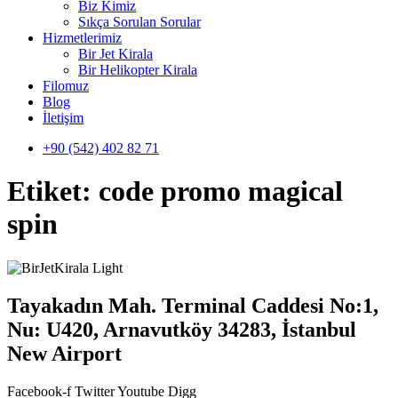
Biz Kimiz
Sıkça Sorulan Sorular
Hizmetlerimiz
Bir Jet Kirala
Bir Helikopter Kirala
Filomuz
Blog
İletişim
+90 (542) 402 82 71
Etiket:
code promo magical
spin
Tayakadın Mah. Terminal Caddesi No:1,
Nu: U420, Arnavutköy 34283, İstanbul
New Airport
Facebook-f
Twitter
Youtube
Digg