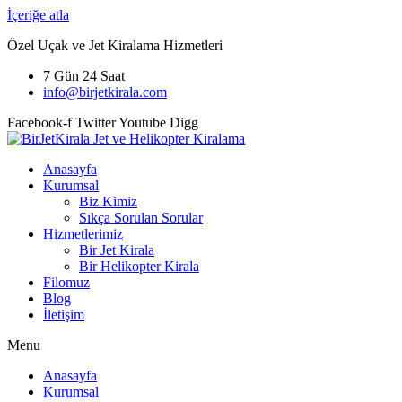
İçeriğe atla
Özel Uçak ve Jet Kiralama Hizmetleri
7 Gün 24 Saat
info@birjetkirala.com
Facebook-f
Twitter
Youtube
Digg
Anasayfa
Kurumsal
Biz Kimiz
Sıkça Sorulan Sorular
Hizmetlerimiz
Bir Jet Kirala
Bir Helikopter Kirala
Filomuz
Blog
İletişim
Menu
Anasayfa
Kurumsal