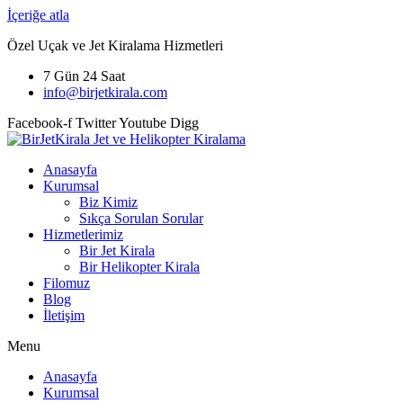
İçeriğe atla
Özel Uçak ve Jet Kiralama Hizmetleri
7 Gün 24 Saat
info@birjetkirala.com
Facebook-f
Twitter
Youtube
Digg
Anasayfa
Kurumsal
Biz Kimiz
Sıkça Sorulan Sorular
Hizmetlerimiz
Bir Jet Kirala
Bir Helikopter Kirala
Filomuz
Blog
İletişim
Menu
Anasayfa
Kurumsal