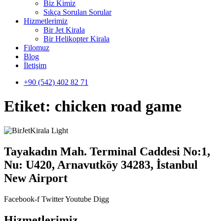
Biz Kimiz
Sıkça Sorulan Sorular
Hizmetlerimiz
Bir Jet Kirala
Bir Helikopter Kirala
Filomuz
Blog
İletişim
+90 (542) 402 82 71
Etiket:
chicken road game
Tayakadın Mah. Terminal Caddesi No:1,
Nu: U420, Arnavutköy 34283, İstanbul
New Airport
Facebook-f
Twitter
Youtube
Digg
Hizmetlerimiz