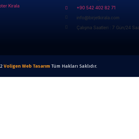
pter Kirala
+90 542 402 82 71
info@birjetkirala.com
Çalışma Saatleri : 7 Gün/24 Sa
22
Voligen
Web Tasarım
Tüm Hakları Saklıdır.