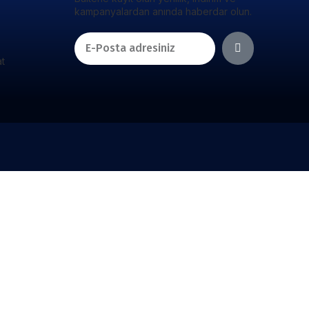
kampanyalardan anında haberdar olun.
at