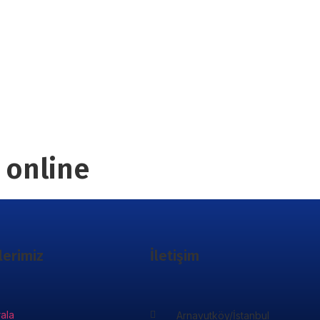
 online
lerimiz
İletişim
rala
Arnavutköy/İstanbul