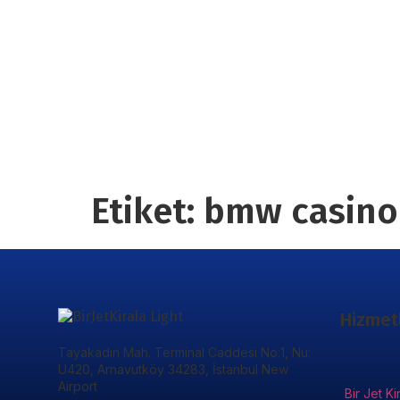
Etiket:
bmw casino
Hizmet
Tayakadın Mah. Terminal Caddesi No:1, Nu:
U420, Arnavutköy 34283, İstanbul New
Airport
Bir Jet Ki