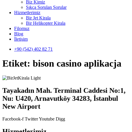
Biz Kimiz
Sıkça Sorulan Sorular
Hizmetlerimiz
Bir Jet Kirala
Bir Helikopter Kirala
Filomuz
Blog
İletişim
+90 (542) 402 82 71
Etiket:
bison casino aplikacja
Tayakadın Mah. Terminal Caddesi No:1,
Nu: U420, Arnavutköy 34283, İstanbul
New Airport
Facebook-f
Twitter
Youtube
Digg
Hizmetlerimiz