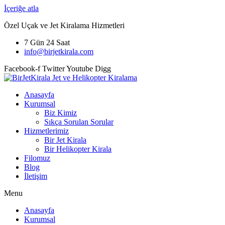
İçeriğe atla
Özel Uçak ve Jet Kiralama Hizmetleri
7 Gün 24 Saat
info@birjetkirala.com
Facebook-f
Twitter
Youtube
Digg
Anasayfa
Kurumsal
Biz Kimiz
Sıkça Sorulan Sorular
Hizmetlerimiz
Bir Jet Kirala
Bir Helikopter Kirala
Filomuz
Blog
İletişim
Menu
Anasayfa
Kurumsal