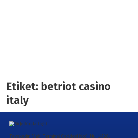
Etiket:
betriot casino
italy
Tayakadın Mah. Terminal Caddesi No:1, Nu: U420,