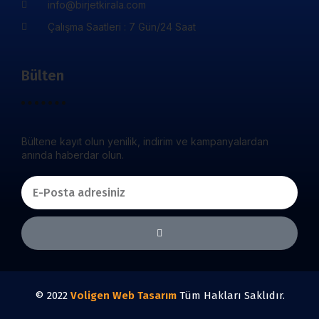
info@birjetkirala.com
Çalışma Saatleri : 7 Gün/24 Saat
Bülten
Bültene kayıt olun yenilik, indirim ve kampanyalardan
anında haberdar olun.
© 2022
Voligen
Web Tasarım
Tüm Hakları Saklıdır.