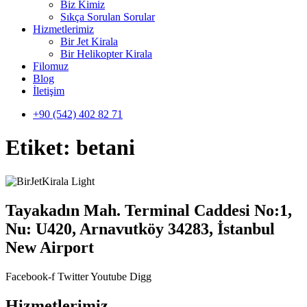
Biz Kimiz
Sıkça Sorulan Sorular
Hizmetlerimiz
Bir Jet Kirala
Bir Helikopter Kirala
Filomuz
Blog
İletişim
+90 (542) 402 82 71
Etiket:
betani
Tayakadın Mah. Terminal Caddesi No:1,
Nu: U420, Arnavutköy 34283, İstanbul
New Airport
Facebook-f
Twitter
Youtube
Digg
Hizmetlerimiz