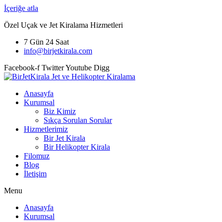
İçeriğe atla
Özel Uçak ve Jet Kiralama Hizmetleri
7 Gün 24 Saat
info@birjetkirala.com
Facebook-f
Twitter
Youtube
Digg
Anasayfa
Kurumsal
Biz Kimiz
Sıkça Sorulan Sorular
Hizmetlerimiz
Bir Jet Kirala
Bir Helikopter Kirala
Filomuz
Blog
İletişim
Menu
Anasayfa
Kurumsal