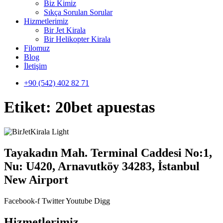
Biz Kimiz
Sıkça Sorulan Sorular
Hizmetlerimiz
Bir Jet Kirala
Bir Helikopter Kirala
Filomuz
Blog
İletişim
+90 (542) 402 82 71
Etiket:
20bet apuestas
Tayakadın Mah. Terminal Caddesi No:1,
Nu: U420, Arnavutköy 34283, İstanbul
New Airport
Facebook-f
Twitter
Youtube
Digg
Hizmetlerimiz