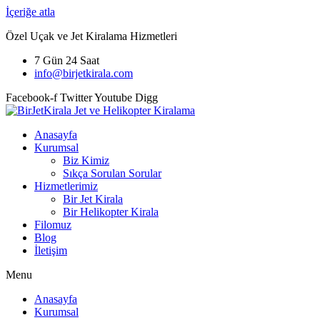
İçeriğe atla
Özel Uçak ve Jet Kiralama Hizmetleri
7 Gün 24 Saat
info@birjetkirala.com
Facebook-f
Twitter
Youtube
Digg
Anasayfa
Kurumsal
Biz Kimiz
Sıkça Sorulan Sorular
Hizmetlerimiz
Bir Jet Kirala
Bir Helikopter Kirala
Filomuz
Blog
İletişim
Menu
Anasayfa
Kurumsal