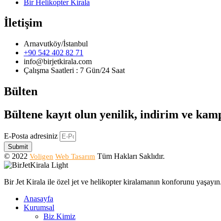
Bir Helikopter Kirala
İletişim
Arnavutköy/İstanbul
+90 542 402 82 71
info@birjetkirala.com
Çalışma Saatleri : 7 Gün/24 Saat
Bülten
Bültene kayıt olun yenilik, indirim ve ka
E-Posta adresiniz
Submit
© 2022
Tüm Hakları Saklıdır.
Voligen
Web Tasarım
Bir Jet Kirala ile özel jet ve helikopter kiralamanın konforunu yaşay
Anasayfa
Kurumsal
Biz Kimiz