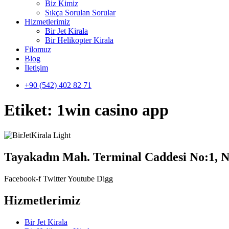
Biz Kimiz
Sıkça Sorulan Sorular
Hizmetlerimiz
Bir Jet Kirala
Bir Helikopter Kirala
Filomuz
Blog
İletişim
+90 (542) 402 82 71
Etiket:
1win casino app
Tayakadın Mah. Terminal Caddesi No:1, N
Facebook-f
Twitter
Youtube
Digg
Hizmetlerimiz
Bir Jet Kirala