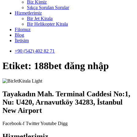
Biz Kimiz
Sıkça Sorulan Sorular
Hizmetlerimiz
Bir Jet Kirala
Bir Helikopter Kirala
Filomuz
Blog
İletişim
+90 (542) 402 82 71
Etiket:
188bet đăng nhập
Tayakadın Mah. Terminal Caddesi No:1,
Nu: U420, Arnavutköy 34283, İstanbul
New Airport
Facebook-f
Twitter
Youtube
Digg
Hizmetlerimiz