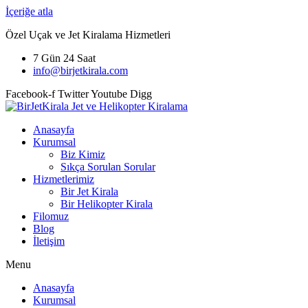
İçeriğe atla
Özel Uçak ve Jet Kiralama Hizmetleri
7 Gün 24 Saat
info@birjetkirala.com
Facebook-f
Twitter
Youtube
Digg
Anasayfa
Kurumsal
Biz Kimiz
Sıkça Sorulan Sorular
Hizmetlerimiz
Bir Jet Kirala
Bir Helikopter Kirala
Filomuz
Blog
İletişim
Menu
Anasayfa
Kurumsal