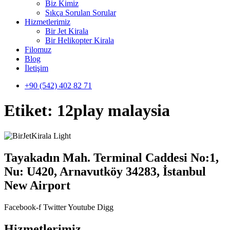
Biz Kimiz
Sıkça Sorulan Sorular
Hizmetlerimiz
Bir Jet Kirala
Bir Helikopter Kirala
Filomuz
Blog
İletişim
+90 (542) 402 82 71
Etiket:
12play malaysia
Tayakadın Mah. Terminal Caddesi No:1,
Nu: U420, Arnavutköy 34283, İstanbul
New Airport
Facebook-f
Twitter
Youtube
Digg
Hizmetlerimiz