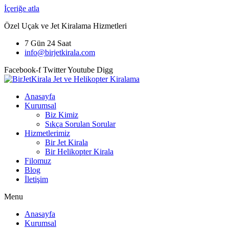
İçeriğe atla
Özel Uçak ve Jet Kiralama Hizmetleri
7 Gün 24 Saat
info@birjetkirala.com
Facebook-f
Twitter
Youtube
Digg
Anasayfa
Kurumsal
Biz Kimiz
Sıkça Sorulan Sorular
Hizmetlerimiz
Bir Jet Kirala
Bir Helikopter Kirala
Filomuz
Blog
İletişim
Menu
Anasayfa
Kurumsal