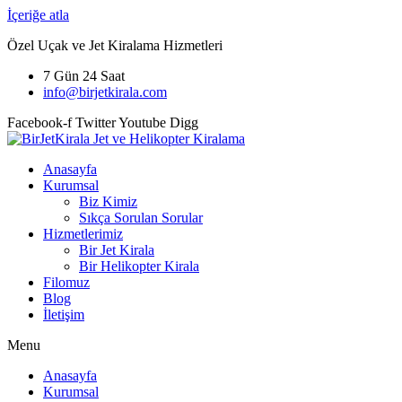
İçeriğe atla
Özel Uçak ve Jet Kiralama Hizmetleri
7 Gün 24 Saat
info@birjetkirala.com
Facebook-f
Twitter
Youtube
Digg
Anasayfa
Kurumsal
Biz Kimiz
Sıkça Sorulan Sorular
Hizmetlerimiz
Bir Jet Kirala
Bir Helikopter Kirala
Filomuz
Blog
İletişim
Menu
Anasayfa
Kurumsal