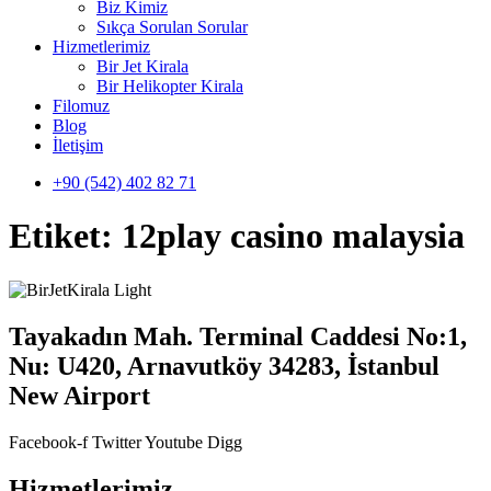
Biz Kimiz
Sıkça Sorulan Sorular
Hizmetlerimiz
Bir Jet Kirala
Bir Helikopter Kirala
Filomuz
Blog
İletişim
+90 (542) 402 82 71
Etiket:
12play casino malaysia
Tayakadın Mah. Terminal Caddesi No:1,
Nu: U420, Arnavutköy 34283, İstanbul
New Airport
Facebook-f
Twitter
Youtube
Digg
Hizmetlerimiz