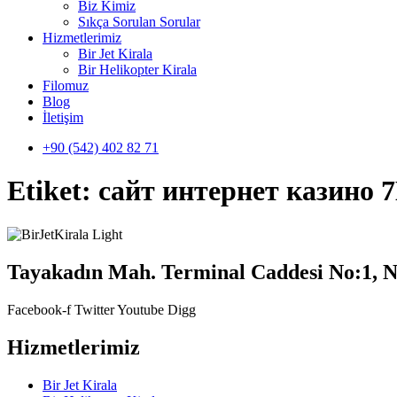
Biz Kimiz
Sıkça Sorulan Sorular
Hizmetlerimiz
Bir Jet Kirala
Bir Helikopter Kirala
Filomuz
Blog
İletişim
+90 (542) 402 82 71
Etiket:
сайт интернет казино 
Tayakadın Mah. Terminal Caddesi No:1, N
Facebook-f
Twitter
Youtube
Digg
Hizmetlerimiz
Bir Jet Kirala