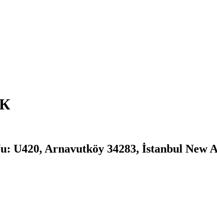
7К
u: U420, Arnavutköy 34283, İstanbul New A