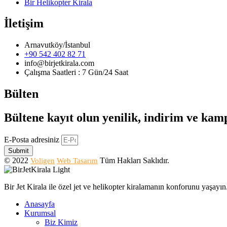
Bir Helikopter Kirala
İletişim
Arnavutköy/İstanbul
+90 542 402 82 71
info@birjetkirala.com
Çalışma Saatleri : 7 Gün/24 Saat
Bülten
Bültene kayıt olun yenilik, indirim ve ka
E-Posta adresiniz
Submit
© 2022
Tüm Hakları Saklıdır.
Voligen
Web Tasarım
Bir Jet Kirala ile özel jet ve helikopter kiralamanın konforunu yaşay
Anasayfa
Kurumsal
Biz Kimiz